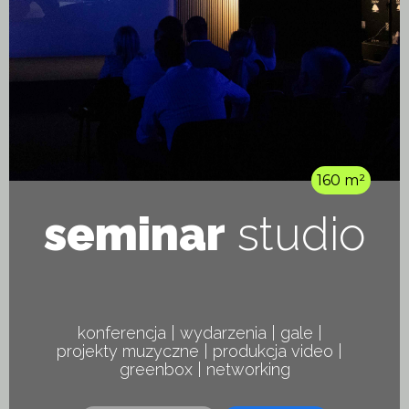
160 m²
seminar
studio
konferencja | wydarzenia | gale |
projekty muzyczne | produkcja video |
greenbox | networking