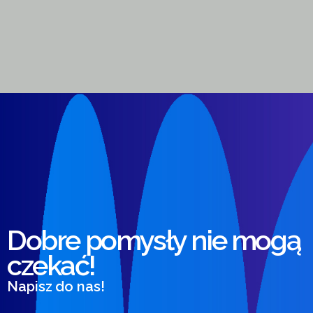
Dobre pomysły nie mogą
czekać!
Napisz do nas!