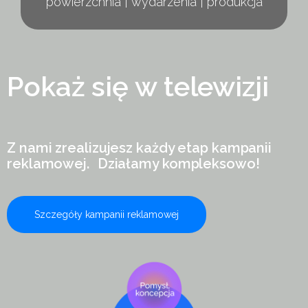
powierzchnia | wydarzenia | produkcja
Pokaż się w telewizji
Z nami zrealizujesz każdy etap kampanii
reklamowej. Działamy kompleksowo!
Szczegóły kampanii reklamowej