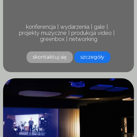
konferencja | wydarzenia | gale |
projekty muzyczne | produkcja video |
greenbox | networking
skontaktuj się
szczegóły